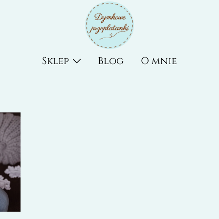
Rękodzieło tworzone z serce
DYMKOWE PRZEPLATANKI
Sklep
Blog
O mnie