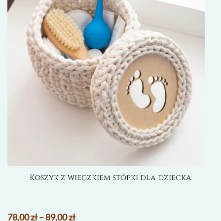
można
wybrać
na
stronie
produktu
Koszyk z wieczkiem stópki dla dziecka
78,00
zł
–
89,00
zł