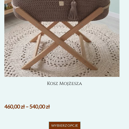
stronie
produktu
Kosz Mojżesza
460,00
zł
–
540,00
zł
Ten
WYBIERZ OPCJE
produkt