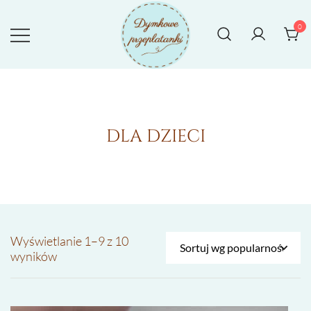
Przejdź
do
0
treści
Rękodzieło tworzone z sercem
DYMKOWE PRZEPLATANKI
DLA DZIECI
Wyświetlanie 1–9 z 10
Posortowane
wyników
według
popularności