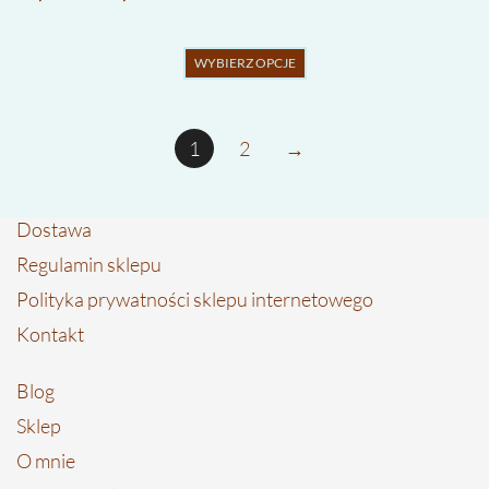
Ten
WYBIERZ OPCJE
produkt
ma
wiele
wariantów.
1
2
→
Opcje
można
wybrać
Dostawa
na
stronie
Regulamin sklepu
produktu
Polityka prywatności sklepu internetowego
Kontakt
Blog
Sklep
O mnie