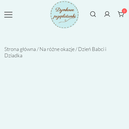
Przejdź
do
0
treści
Rękodzieło tworzone z sercem
DYMKOWE PRZEPLATANKI
Strona główna
/
Na różne okazje
/
Dzień Babci i
Dziadka