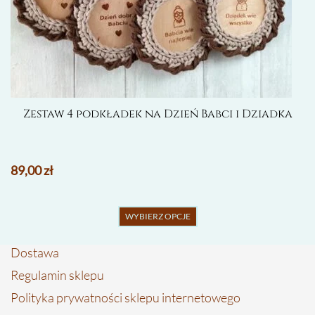
Zestaw 4 podkładek na Dzień Babci i Dziadka
89,00
zł
Ten
WYBIERZ OPCJE
produkt
ma
Dostawa
wiele
wariantów.
Regulamin sklepu
Opcje
Polityka prywatności sklepu internetowego
można
wybrać