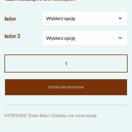
kolor
kolor 2
ilość
Zestaw
2
podkładek
pod
DODAJ DO KOSZYKA
kubki
na
Dzień
Dziadka
KATEGORIE:
Dzień Babci i Dziadka
,
Na różne okazje