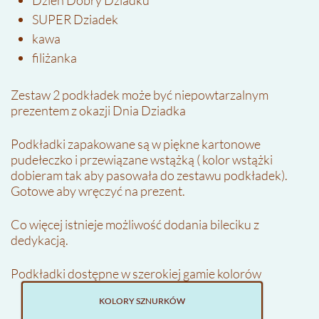
Dzień Dobry Dziadku
SUPER Dziadek
kawa
filiżanka
Zestaw 2 podkładek może być niepowtarzalnym
prezentem z okazji Dnia Dziadka
Podkładki zapakowane są w piękne kartonowe
pudełeczko i przewiązane wstążką ( kolor wstążki
dobieram tak aby pasowała do zestawu podkładek).
Gotowe aby wręczyć na prezent.
Co więcej istnieje możliwość dodania bileciku z
dedykacją.
Podkładki dostępne w szerokiej gamie kolorów
KOLORY SZNURKÓW