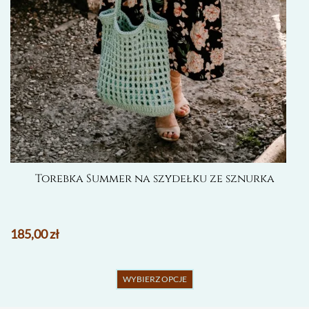
produktu
Torebka Summer na szydełku ze sznurka
185,00
zł
Ten
WYBIERZ OPCJE
produkt
ma