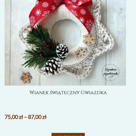
Wianek świąteczny Gwiazdka
75,00
zł
–
87,00
zł
Ten