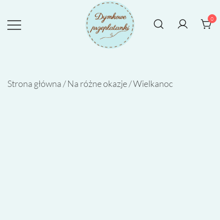
Przejdź
do
0
treści
Rękodzieło tworzone z sercem
DYMKOWE PRZEPLATANKI
Strona główna
/
Na różne okazje
/
Wielkanoc