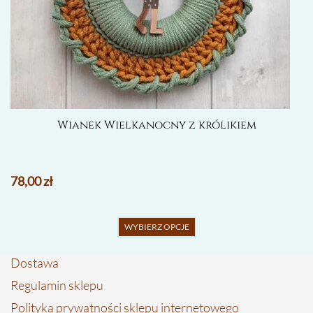
Wianek Wielkanocny z królikiem
78,00
zł
Ten
WYBIERZ OPCJE
produkt
ma
Dostawa
wiele
wariantów.
Regulamin sklepu
Opcje
Polityka prywatności sklepu internetowego
można