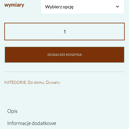
wymiary
ilość
Dywan
okrągły
DUO
DODAJ DO KOSZYKA
KATEGORIE:
Do domu
,
Dywany
Opis
Informacje dodatkowe