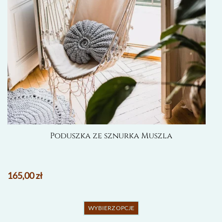
produktu
Poduszka ze sznurka Muszla
165,00
zł
Ten
WYBIERZ OPCJE
produkt