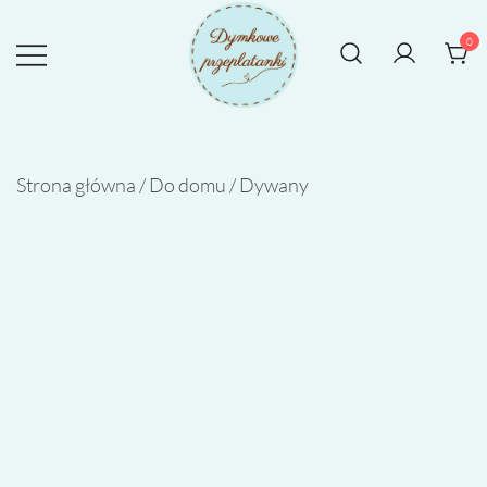
Przejdź
do
0
treści
Rękodzieło tworzone z sercem
DYMKOWE PRZEPLATANKI
Strona główna
/
Do domu
/
Dywany